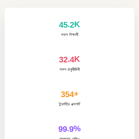
K
.
4
5
2
সফল শিক্ষার্থী
K
.
3
2
4
সফল চাকুরীজিবী
+
3
5
4
ইন্ডাস্ট্রি এক্সপার্ট
%
.
9
9
9
সাকসেস রেশিও