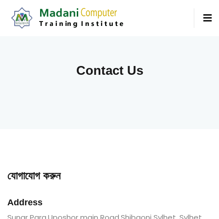
Contact Us
যোগাযোগ করুন
Address
Sunar Para,Uposhor main Road,Shibgonj Sylhet, Sylhet