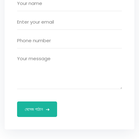
মেসেজ পাঠান